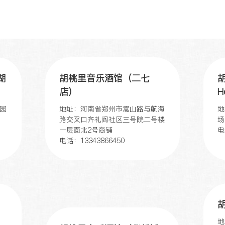
湖
胡桃里音乐酒馆（二七
胡
店）
H
园
地址：河南省郑州市嵩山路与航海
地
路交叉口齐礼阎社区三号院二号楼
场
一层面北2号商铺
电
电话：13343866450
地