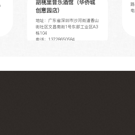
胡桃里音乐酒馆（华侨城
路
中
创意园店）
电
地址：广东省深圳市沙河街道香山
街社区文昌南街1号东部工业区A3
栋104
电话：13728650584
民
胡桃里音乐酒馆（海上世
梅
地
界店）
号
电
地址：广东省深圳市望海路海上世
界环船广场BC区内C区一层C-
112
电话：13929493302