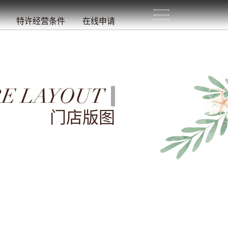
生
活
/
特许经营条件
在线申请
E LAYOUT
门店版图