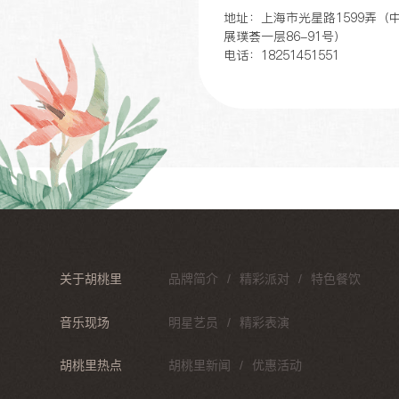
地址：上海市光星路1599弄（
展璞荟一层86-91号）
电话：18251451551
胡桃里音乐酒馆（龙华
治店）
地址：广东省深圳市民治街道中
路光浩国际中心112-113铺
电话：15716718585
关于胡桃里
品牌简介
精彩派对
特色餐饮
音乐现场
明星艺员
精彩表演
胡桃里热点
胡桃里新闻
优惠活动