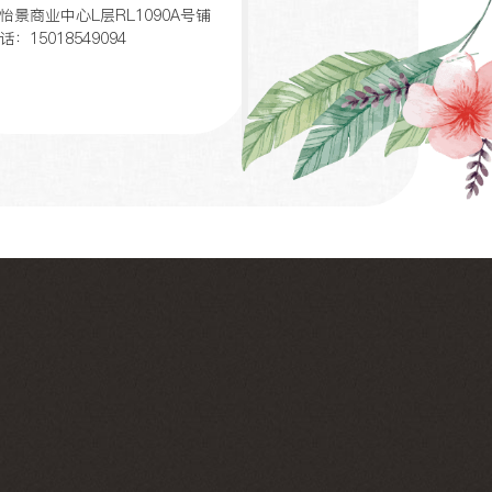
怡景商业中心L层RL1090A号铺
话：15018549094
胡桃里乐队酒馆（德思勤
店）
址：湖南省长沙市湘府中路18
德思勤四季汇1F
话：13433331554