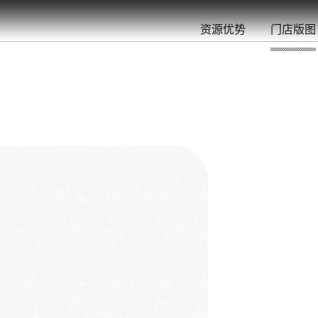
餐
就
开
始
的
夜
/
/
/
/
/
/
资源优势
门店版图