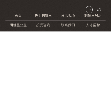
EN
中
首页
关于胡桃里
音乐现场
胡桃里热点
胡桃里公益
投资咨询
联系我们
人才招聘
晚
餐
就
开
始
的
夜
生
活
/
/
/
/
/
/
/
/