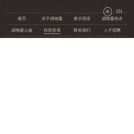
EN
中
首页
关于胡桃里
音乐现场
胡桃里热点
胡桃里公益
投资咨询
联系我们
人才招聘
晚
餐
就
开
始
的
夜
生
活
/
/
/
/
/
/
/
/