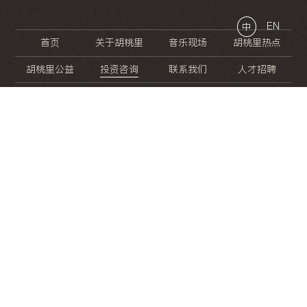
EN
中
首页
关于胡桃里
音乐现场
胡桃里热点
胡桃里公益
投资咨询
联系我们
人才招聘
晚
餐
就
开
始
的
夜
生
活
/
/
/
/
/
/
/
/