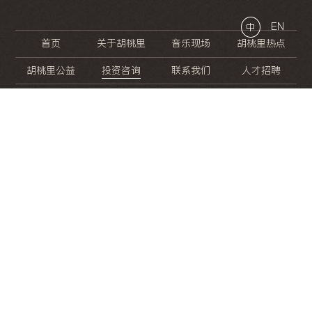
EN
中
首页
关于胡桃里
音乐现场
胡桃里热点
胡桃里公益
投资咨询
联系我们
人才招聘
晚
餐
就
开
始
的
夜
生
活
/
/
/
/
/
/
/
/