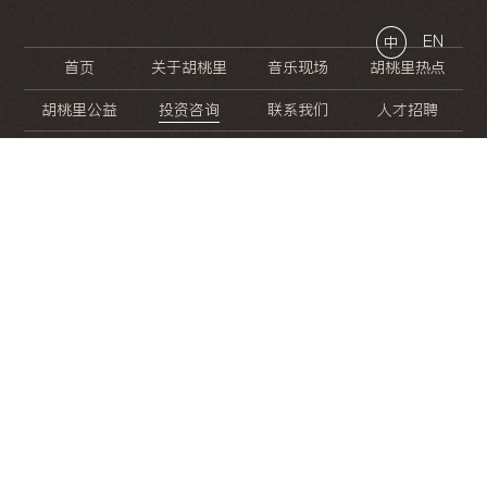
EN
中
首页
关于胡桃里
音乐现场
胡桃里热点
胡桃里公益
投资咨询
联系我们
人才招聘
晚
餐
就
开
始
的
夜
生
活
/
/
/
/
/
/
/
/