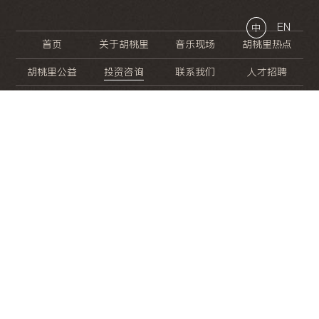
EN
中
首页
关于胡桃里
音乐现场
胡桃里热点
胡桃里公益
投资咨询
联系我们
人才招聘
晚
餐
就
开
始
的
夜
生
活
/
/
/
/
/
/
/
/