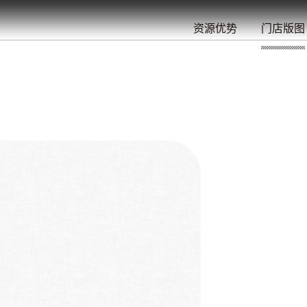
餐
就
开
始
的
夜
/
/
/
/
/
/
资源优势
门店版图