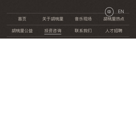
EN
中
首页
关于胡桃里
音乐现场
胡桃里热点
胡桃里公益
投资咨询
联系我们
人才招聘
晚
餐
就
开
始
的
夜
生
活
/
/
/
/
/
/
/
/