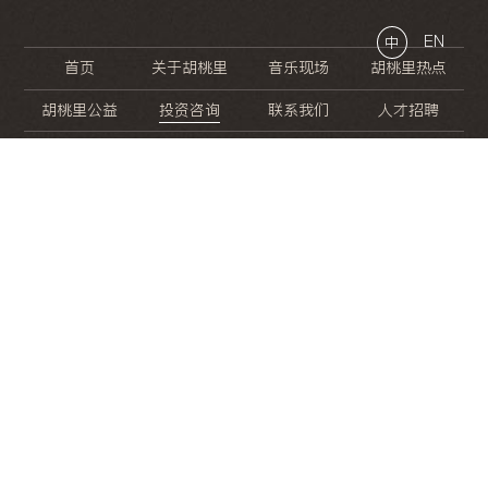
EN
中
首页
关于胡桃里
音乐现场
胡桃里热点
胡桃里公益
投资咨询
联系我们
人才招聘
晚
餐
就
开
始
的
夜
生
活
/
/
/
/
/
/
/
/