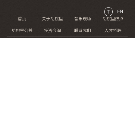
EN
中
首页
关于胡桃里
音乐现场
胡桃里热点
胡桃里公益
投资咨询
联系我们
人才招聘
晚
餐
就
开
始
的
夜
生
活
/
/
/
/
/
/
/
/