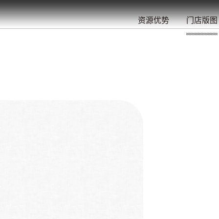
餐
就
开
始
的
夜
/
/
/
/
/
/
资源优势
门店版图