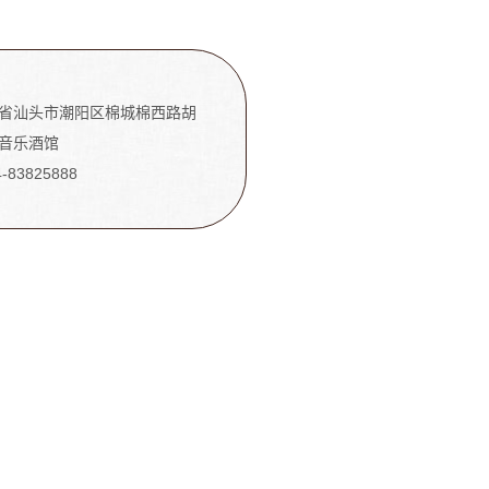
省汕头市潮阳区棉城棉西路胡
音乐酒馆
4-83825888