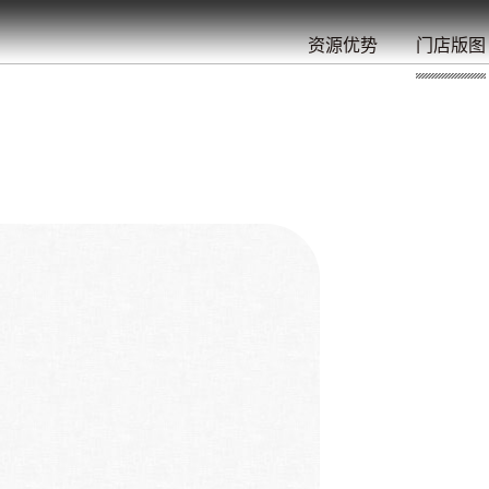
餐
就
开
始
的
夜
/
/
/
/
/
/
资源优势
门店版图