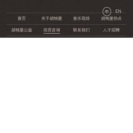
EN
中
首页
关于胡桃里
音乐现场
胡桃里热点
胡桃里公益
投资咨询
联系我们
人才招聘
晚
餐
就
开
始
的
夜
生
活
/
/
/
/
/
/
/
/