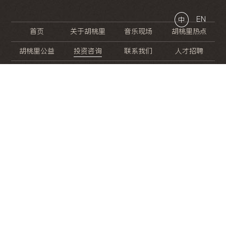
EN
中
首页
关于胡桃里
音乐现场
胡桃里热点
胡桃里公益
投资咨询
联系我们
人才招聘
晚
餐
就
开
始
的
夜
生
活
/
/
/
/
/
/
/
/