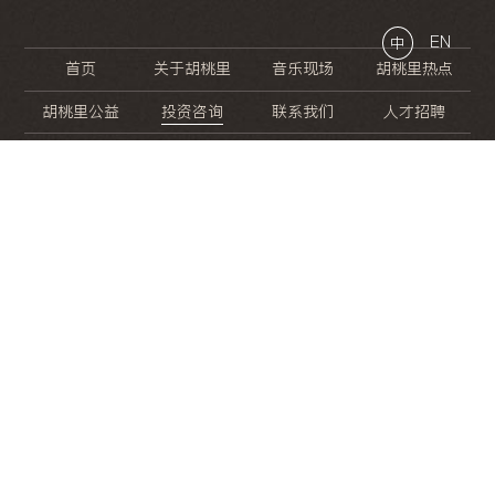
EN
中
首页
关于胡桃里
音乐现场
胡桃里热点
胡桃里公益
投资咨询
联系我们
人才招聘
晚
餐
就
开
始
的
夜
生
活
/
/
/
/
/
/
/
/