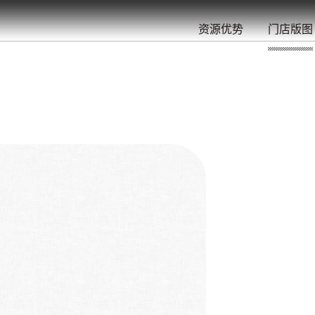
餐
就
开
始
的
夜
/
/
/
/
/
/
资源优势
门店版图