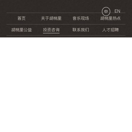
EN
中
首页
关于胡桃里
音乐现场
胡桃里热点
胡桃里公益
投资咨询
联系我们
人才招聘
晚
餐
就
开
始
的
夜
生
活
/
/
/
/
/
/
/
/