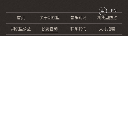
EN
中
首页
关于胡桃里
音乐现场
胡桃里热点
胡桃里公益
投资咨询
联系我们
人才招聘
晚
餐
就
开
始
的
夜
生
活
/
/
/
/
/
/
/
/