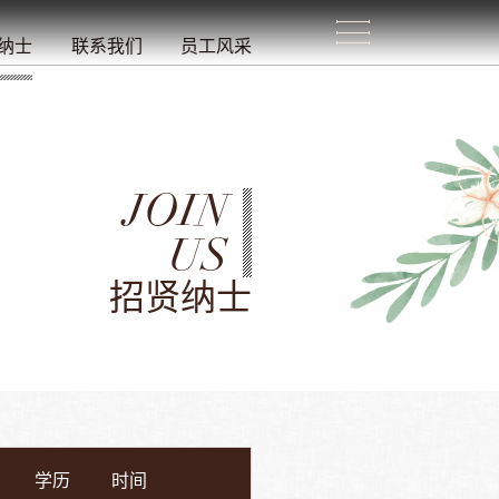
生
活
/
纳士
联系我们
员工风采
JOIN
US
招贤纳士
学历
时间