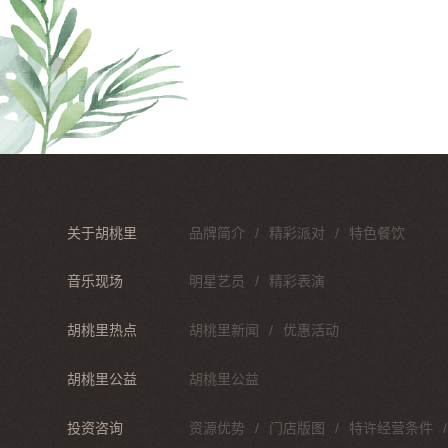
关于胡桃里
品牌简介
精彩派对
特色餐饮
音乐现场
明星艺员
精彩表演
胡桃里热点
胡桃里新闻
优惠活动
胡桃里公益
胡桃里公益
投资咨询
资源优势
门店版图
特许经营条件