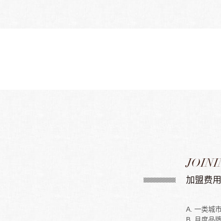
JOINI
加盟费
A. 一类城