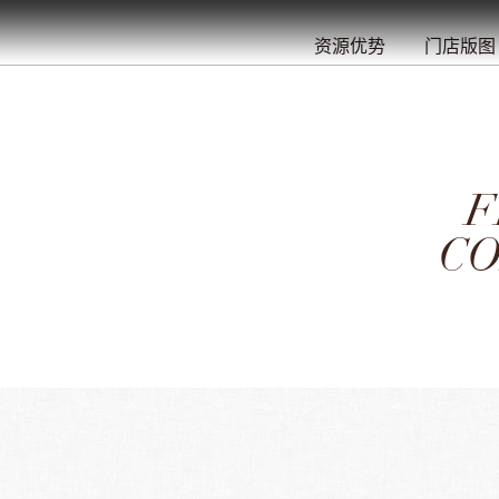
餐
就
开
始
的
夜
/
/
/
/
/
/
资源优势
门店版图
F
CO