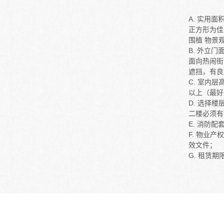
A. 实用
正方形为佳
围植 物景
B. 外立
面向热闹街
遮挡，有良
C. 室内
以上（最好
D. 选择
二楼必须有
E. 消防
F. 物业
效文件；
G. 租赁期