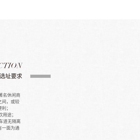
CTION
选址要求
、著名休闲商
之间，或较
便利；
餐饮用途；
，车道无隔离
有一面为通