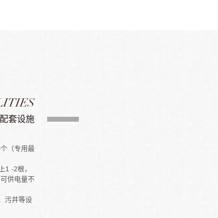
LITIES
配套设施
0个（专用最
1 -2根，
，可供电量不
池、污井等设