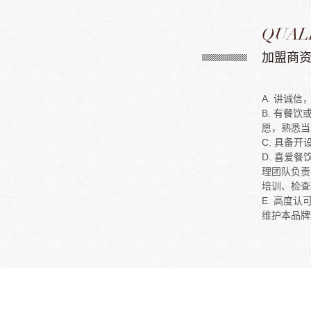
QUAL
加盟商
A. 讲诚
B. 有餐
愿，熟悉当
C. 具备
D. 喜爱
理团队负责
培训、检查
E. 高度
维护本品牌