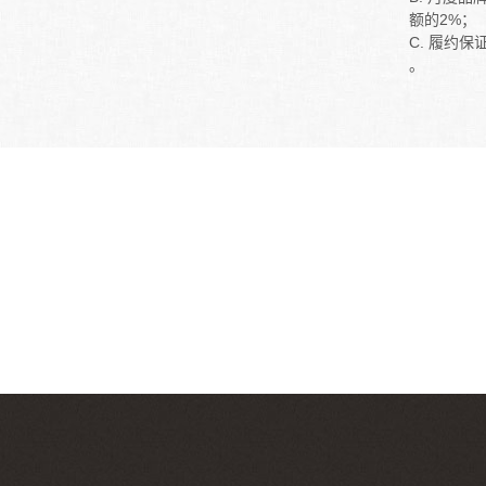
B. 月度
额的2%；
C. 履约
。