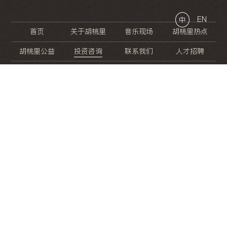
EN
中
首页
关于胡桃里
音乐现场
胡桃里热点
胡桃里公益
投资咨询
联系我们
人才招聘
晚
餐
就
开
始
的
夜
生
活
/
/
/
/
/
/
/
/