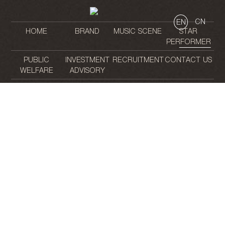
CN
EN
HOME
BRAND
MUSIC SCENE
STAR
PERFORMER
PUBLIC
INVESTMENT
RECRUITMENT
CONTACT US
WELFARE
ADVISORY
晚
餐
就
开
始
的
夜
生
活
/
/
/
/
/
/
/
/