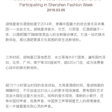
Participating in Shenzhen Fashion Week
2019.03.05
胡桃里音乐酒馆始建于2014年，隶属中国最大的综合音乐实体集
团——合纵文化。胡桃里将音乐、文艺、川菜馆、红酒吧融于一
体，以酒吧|餐厅|咖啡馆混血儿的全新融合模式，打造一站式娱乐
新体验，是比酒吧更具文化氛围的夜生活新地标。
三年时间，胡桃里已落地悉尼、米兰等海外6个国家，遍布国内深
圳、北京、广州、南宁等300座城市，超420+门店，成为消费者
心目中的娱乐新地标。
超15个小时营业时段的各类体验，尤其是酒吧时段，是胡桃里的
精髓所在，不仅创造出打动人心的歌手现场演唱，更有国际艺术
流派大咖在这里大放光彩。纯粹的音乐现场，清新的小歌仔，还
有中国好声音、完美声音、中国梦之声等明星艺人的倾情演绎，
在一片喧嚣里找到心灵的声音。