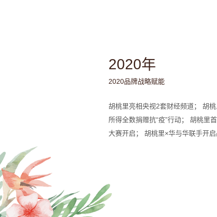
2020年
2020品牌战略赋能
胡桃里亮相央视2套财经频道； 胡
所得全数捐赠抗“疫”行动； 胡桃里
大赛开启； 胡桃里×华与华联手开启战
餐饮加盟榜TOP100”; 荣获“202
获“第二届红鹰奖·2020中国餐饮品牌