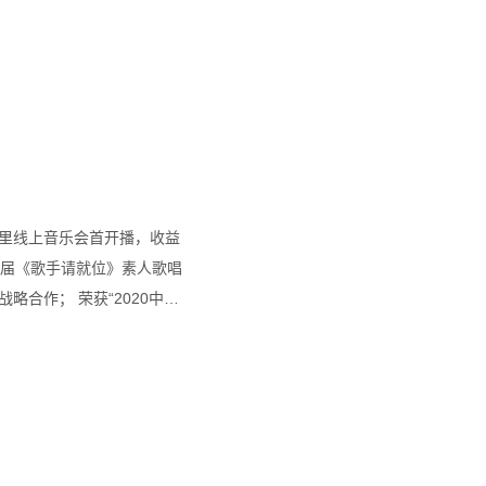
桃里线上音乐会首开播，收益
首届《歌手请就位》素人歌唱
略合作； 荣获“2020中国
0中国购物中心优秀合作品牌” 荣
力百强”