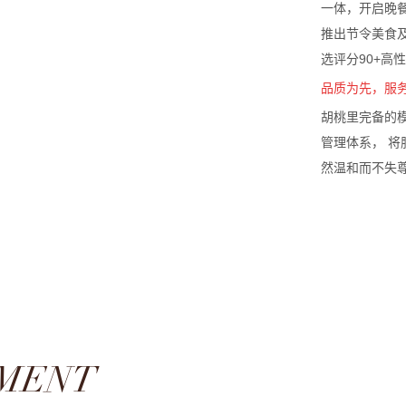
推出节令美食
选评分90+高
品质为先，服
胡桃里完备的
管理体系， 将
然温和而不失
MENT