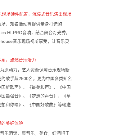
音乐现场硬件配置，沉浸式音乐演出现场
秀场、知名活动等提供量身打造的
ustics HI-PRO音响，结合舞台灯光秀，
ehouse音乐现场视听享受，让音乐灵
。
体系，点燃音乐活力
”为原动力，艺人资源保障音乐现场新
约歌手超2500名，更为中国各类知名
中国新歌声》、《最美和声》、《中国
中国最强音》、《梦想的声音》、《星
我想和你唱》、《中国好歌曲》等输送
。
酒的美好体验
式音乐酒馆，集音乐，美食，红酒吧于
餐就开始的夜生活。由川菜打底，定期