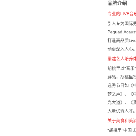
专业的LIVE
引入专为国际
Pequad Aca
打造高品质Liv
动更深入人心
搭建艺人培养
胡桃里以“音乐
鲜感，胡桃里签
选秀节目如《
梦之声》、《
光大道》、《
大量优秀人才
关于美食和美
“胡桃里”中国
一体，开启晚