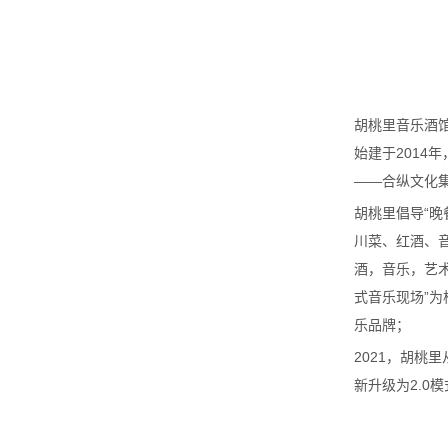
胡桃
里音乐酒馆（Hu
始建于2014
——合纵文化
胡桃里倡导“晚
川菜、红酒、音
酒，音乐，艺
式音乐现场”
乐品牌；
2021，胡桃里
新
升级为
2.0
品牌介绍