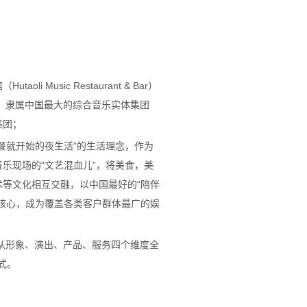
taoli Music Restaurant & Bar）
年，隶属中国最大的综合音乐实体集团
集团；
餐就开始的夜生活”的生活理念，作为
乐现场的“文艺混血儿”，将美食，美
术等文化相互交融，
以中国最好的“陪伴
为核心，成为覆盖各类客户群体最广的娱
从
形象
、
演出
、
产品
、
服务
四个
维度
全
模式。