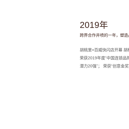
2019年
跨界合作井喷的一年，塑造
胡桃里×百威快闪店开幕 胡
荣获2019年度“中国连锁品
潜力20强”； 荣获“创意金奖
获“年度最具投资价值餐饮品
“中国餐饮品牌力百强”奖项