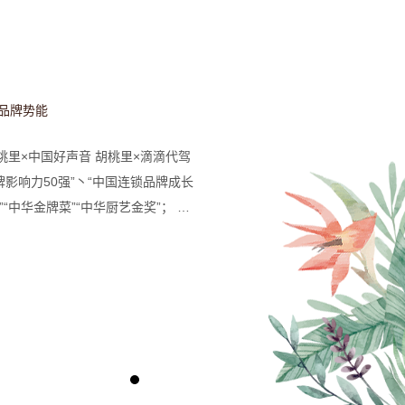
品牌势能
桃里×中国好声音 胡桃里×滴滴代驾
牌影响力50强”丶“中国连锁品牌成长
”“中华金牌菜”“中华厨艺金奖”； 荣
牌奖”； 荣获中国餐饮品牌力峰会
；