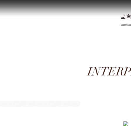
餐
就
开
始
的
夜
/
/
/
/
/
/
品牌
INTER