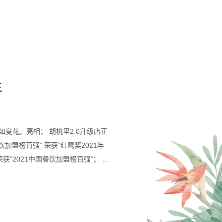
年
夏花』亮相； 胡桃里2.0升级店正
饮加盟榜百强” 荣获“红鹰奖2021年
获“2021中国餐饮加盟榜百强”； 荣
大最受欢迎酒馆”； 荣获“2023餐饮金