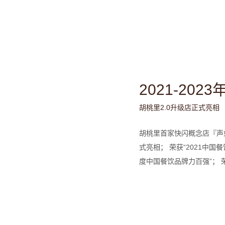
2021-2023
胡桃里2.0升级店正式亮相
胡桃里首家快闪概念店『声如
式亮相； 荣获“2021中国餐
度中国餐饮品牌力百强”； 荣
获“2022中国餐饮金饕奖十
虎奖”；