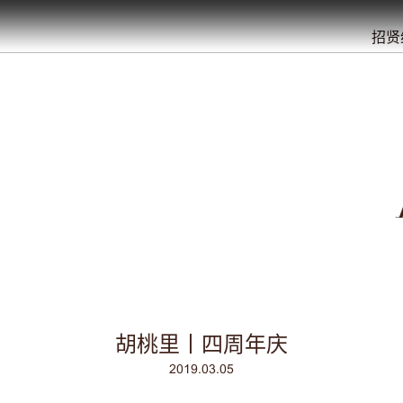
餐
就
开
始
的
夜
/
/
/
/
/
/
招贤
胡桃里丨四周年庆
2019.03.05