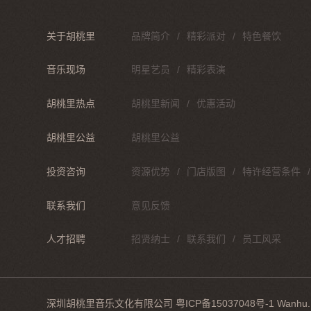
关于胡桃里
品牌简介
精彩派对
特色餐饮
音乐现场
明星艺员
精彩表演
胡桃里热点
胡桃里新闻
优惠活动
胡桃里公益
胡桃里公益
投资咨询
资源优势
门店版图
特许经营条件
联系我们
意见反馈
人才招聘
招贤纳士
联系我们
员工风采
深圳胡桃里音乐文化有限公司
粤ICP备15037048号-1
Wanhu
.