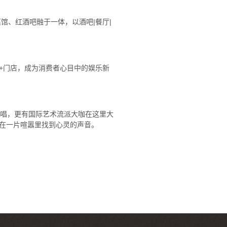
馆、红酒吧融于一体，以酒吧|餐厅|
0+门店，成为消费者心目中的娱乐新
演唱，更有国际艺术流派大咖在这里大
在一片喧嚣里找到心灵的声音。