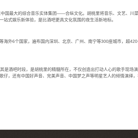
隶属中国最大的综合音乐实体集团——合纵文化。胡桃里将音乐、文艺、川菜
一站式娱乐新体验，是比酒吧更具文化氛围的夜生活新地标。
海外6个国家，遍布国内深圳、北京、广州、南宁等300座城市，超42
尤其是酒吧时段，是胡桃里的精髓所在，不仅创造出打动人心的歌手现场
歌仔，还有中国好声音、完美声音、中国梦之声等明星艺人的倾情演绎，