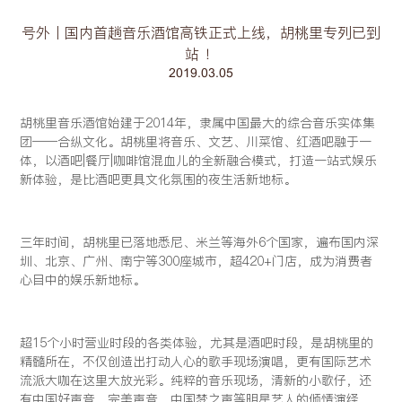
号外丨国内首趟音乐酒馆高铁正式上线，胡桃里专列已到
站 ！
2019.03.05
胡桃里音乐酒馆始建于2014年，隶属中国最大的综合音乐实体集
团——合纵文化。胡桃里将音乐、文艺、川菜馆、红酒吧融于一
体，以酒吧|餐厅|咖啡馆混血儿的全新融合模式，打造一站式娱乐
新体验，是比酒吧更具文化氛围的夜生活新地标。
三年时间，胡桃里已落地悉尼、米兰等海外6个国家，遍布国内深
圳、北京、广州、南宁等300座城市，超420+门店，成为消费者
心目中的娱乐新地标。
超15个小时营业时段的各类体验，尤其是酒吧时段，是胡桃里的
精髓所在，不仅创造出打动人心的歌手现场演唱，更有国际艺术
流派大咖在这里大放光彩。纯粹的音乐现场，清新的小歌仔，还
有中国好声音、完美声音、中国梦之声等明星艺人的倾情演绎，