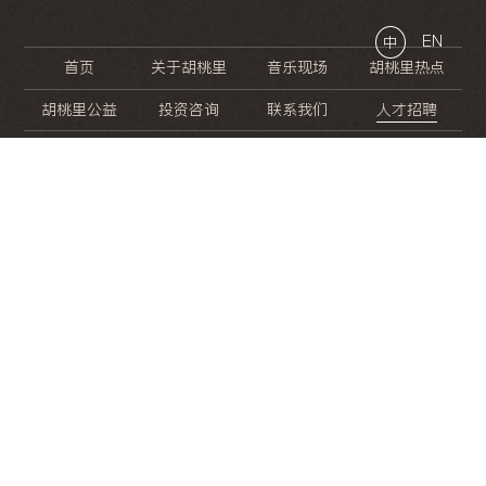
EN
中
首页
关于胡桃里
音乐现场
胡桃里热点
胡桃里公益
投资咨询
联系我们
人才招聘
晚
餐
就
开
始
的
夜
生
活
/
/
/
/
/
/
/
/